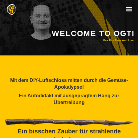
WELCOME TO OGTI
One Guy Thousand Ideas
Mit dem DIY-Luftschloss mitten durch die Gemüse-
Apokalypse!
Ein Autodidakt mit ausgeprägtem Hang zur
Übertreibung
Ein bisschen Zauber für strahlende